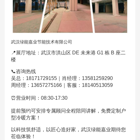
武汉绿能嘉业节能技术有限公司
📍展厅地址：武汉市洪山区 DE 未来港 G1 栋 B 座二
楼
📞咨询热线
吴总：18171729155｜肖经理：13581259290
周经理：13657275166｜客服：18140513059
⏰营业时间：08:30-17:30
提前预约可安排专属顾问全程陪同讲解，免费定制户
型冷暖方案！
以科技筑舒适，以匠心造好家，武汉绿能嘉业期待您
莅临体验！