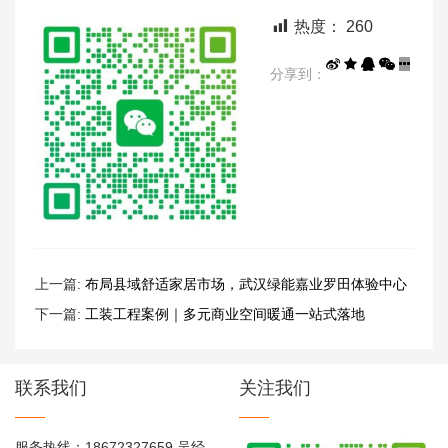
热度：
260
分享到：
上一篇:
布局县域舒适家居市场，武汉绿能嘉业罗田体验中心
火热筹备中
下一篇:
工装工程案例｜多元商业空间暖通一站式落地
联系我们
关注我们
服务热线：18672327659 吴经