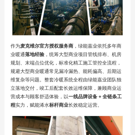
作为
麦克维尔官方授权服务商
，绿能嘉业依托多年商
业暖通
落地经验
，统筹大型商业项目管线排布、机房
规划、末端点位优化，标准化精工施工管控全流程，
规避大型商业暖通常见漏冷漏热、能耗偏高、后期运
维复杂等问题。整套冷暖系统全程由绿能嘉业团队独
立落地交付，竣工后配套长效运维保障，兼顾商业运
营成本与顾客舒适体验，以
一线品牌设备 + 全链条工
程
实力，赋能浠水
标杆商业
长效稳定运营。