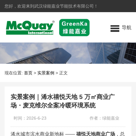
您好，欢迎来到武汉绿能嘉业节能技术有限公司！
导航
现在位置:
首页
>
实景案例
>
正文
实景案例｜浠水禧悦天地 5 万㎡商业广
场・麦克维尔全案冷暖环境系统
时间：2026-6-23
作者：绿能嘉业
浠水城市滨水商业新地标 ——
禧悦天地商业广场
，总