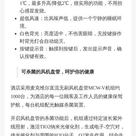
1℃，最多升高/降低2℃，很实用的功能，不用担
心感冒发烧。
超低风速：出风噪声低，提供一个宁静的睡眠环
境。
白色背光：亮度适中，不伤害眼睛，无按键操作
时背光灯会自动熄灭。
按键提示音：触摸到按键后，发出提示声音，确
认按键有效。
可杀菌的风机盘管，呵护你的健康
酒店采用麦克维尔直流无刷风机盘管MCW-V机组约
1000台，为酒店的每一位顾客及工作人员的健康保驾
护航，每台机组配光触媒杀菌装置。
开启风机盘管的杀菌功能后，机组通过特定波长紫外
线照射，激活TIO2纳米光催化剂，生成电子-空穴对，
使光催化剂与周围的H2O分子、O2发生作用，结合生